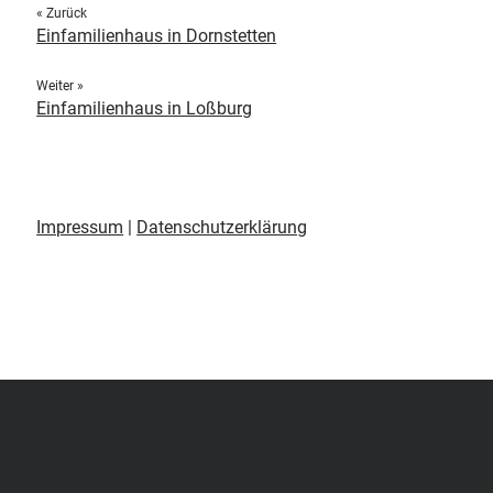
« Zurück
Einfamilienhaus in Dornstetten
Weiter »
Einfamilienhaus in Loßburg
Impressum
|
Datenschutzerklärung
Scroll
to
the
top