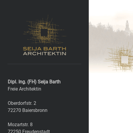
Architekturbüro
Barth
in
Freudenstadt
Sidebar
Dipl. Ing. (FH) Seija Barth
Freie Architektin
Oberdorfstr. 2
72270 Baiersbronn
Mozartstr. 8
72250 Freudenstadt